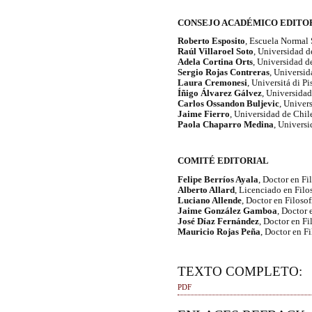
CONSEJO ACADÉMICO EDITO
Roberto Esposito
, Escuela Normal S
Raúl Villaroel Soto
, Universidad d
Adela Cortina Orts
, Universidad d
Sergio Rojas Contreras
, Universid
Laura Cremonesi
, Universitá di Pis
Íñigo Álvarez Gálvez
, Universidad
Carlos Ossandon Buljevic
, Univer
Jaime Fierro
, Universidad de Chile
Paola Chaparro Medina
, Univers
COMITÉ EDITORIAL
Felipe Berríos Ayala
, Doctor en Fi
Alberto Allard
, Licenciado en Filos
Luciano Allende
, Doctor en Filosof
Jaime González Gamboa
, Doctor 
José Díaz Fernández
, Doctor en Fi
Mauricio Rojas Peña
, Doctor en Fi
TEXTO COMPLETO:
PDF