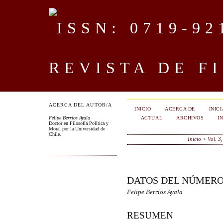
REVISTA DE F
ACERCA DEL AUTOR/A
INICIO
ACERCA DE
INIC
ACTUAL
ARCHIVOS
I
Felipe Berríos Ayala
Doctor en Filosofía Política y
Moral por la Universidad de
Chile.
Inicio
>
Vol. 3
DATOS DEL NÚMER
Felipe Berríos Ayala
RESUMEN