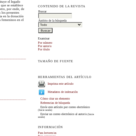
ituye el legado
 que se establece
CONTENIDO DE LA REVISTA
otro, por ende, de
Buscar
n los presentes
cia en la donación
es femeninos en el
Ámbito de la búsqueda
Examinar
Por número
Por autor/a
Por título
TAMAÑO DE FUENTE
HERRAMIENTAS DEL ARTÍCULO
Imprima este artículo
Metadatos de indexación
Cómo citar un elemento
Referencias de búsqueda
Envíe este artículo por correo electrónico
(Inicie sesión)
Enviar un correo electrónico al autor/a
(Inicie
sesión)
INFORMACIÓN
Para lectores/as