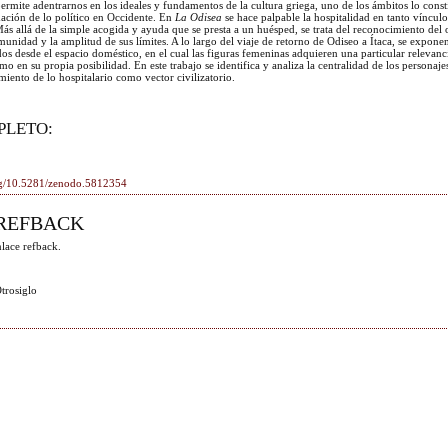
mite adentrarnos en los ideales y fundamentos de la cultura griega, uno de los ámbitos lo const
mación de lo político en Occidente. En
La Odisea
se hace palpable la hospitalidad en tanto vínculo
s allá de la simple acogida y ayuda que se presta a un huésped, se trata del reconocimiento del 
omunidad y la amplitud de sus límites. A lo largo del viaje de retorno de Odiseo a Ítaca, se expone
dos desde el espacio doméstico, en el cual las figuras femeninas adquieren una particular relevan
omo en su propia posibilidad. En este trabajo se identifica y analiza la centralidad de los personaj
iento de lo hospitalario como vector civilizatorio.
PLETO:
org/10.5281/zenodo.5812354
REFBACK
lace refback.
trosiglo