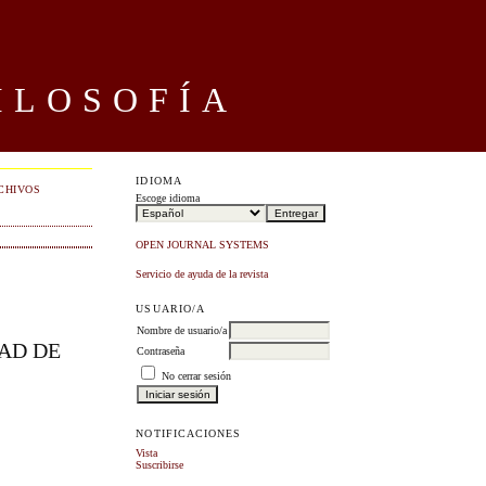
ILOSOFÍA
IDIOMA
CHIVOS
Escoge idioma
OPEN JOURNAL SYSTEMS
Servicio de ayuda de la revista
USUARIO/A
Nombre de usuario/a
DAD DE
Contraseña
No cerrar sesión
NOTIFICACIONES
Vista
Suscribirse