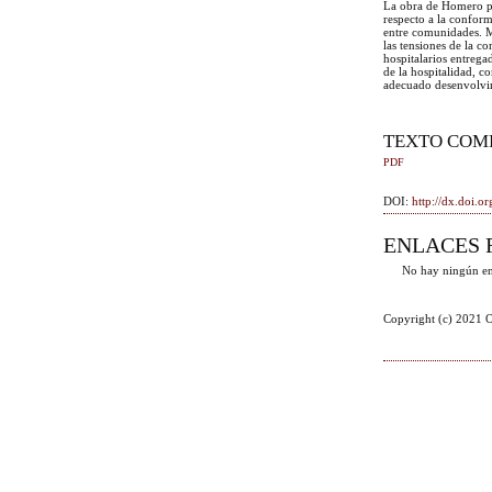
La obra de Homero per
respecto a la confor
entre comunidades. Má
las tensiones de la c
hospitalarios entrega
de la hospitalidad, c
adecuado desenvolvim
TEXTO COM
PDF
DOI:
http://dx.doi.
ENLACES 
No hay ningún en
Copyright (c) 2021 O