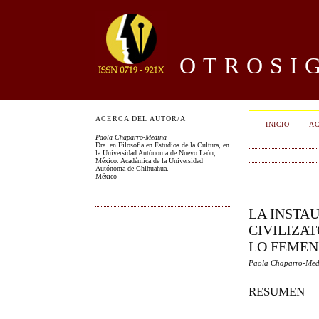
OTROSIG
ACERCA DEL AUTOR/A
INICIO
AC
Paola Chaparro-Medina
Dra. en Filosofía en Estudios de la Cultura, en
la Universidad Autónoma de Nuevo León,
México. Académica de la Universidad
Autónoma de Chihuahua.
México
LA INSTA
CIVILIZA
LO FEMEN
Paola Chaparro-Med
RESUMEN