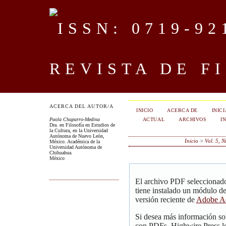
REVISTA DE F
ACERCA DEL AUTOR/A
INICIO
ACERCA DE
INIC
ACTUAL
ARCHIVOS
I
Paola Chaparro-Medina
Dra. en Filosofía en Estudios de
la Cultura, en la Universidad
Autónoma de Nuevo León,
Inicio
>
Vol. 5, 
México. Académica de la
Universidad Autónoma de
Chihuahua.
México
El archivo PDF seleccionado
tiene instalado un módulo d
versión reciente de
Adobe Ac
Si desea más información so
con PDFs, Highwire Press le