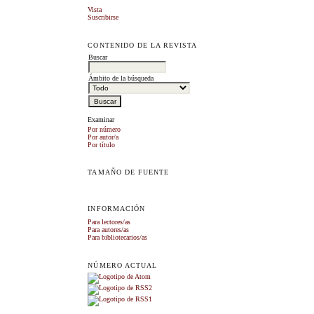
Vista
Suscribirse
CONTENIDO DE LA REVISTA
Buscar
Ámbito de la búsqueda
Examinar
Por número
Por autor/a
Por título
TAMAÑO DE FUENTE
INFORMACIÓN
Para lectores/as
Para autores/as
Para bibliotecarios/as
NÚMERO ACTUAL