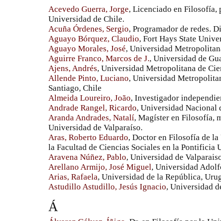
Acevedo Guerra, Jorge
, Licenciado en Filosofía, 
Universidad de Chile.
Acuña Órdenes, Sergio
, Programador de redes. Di
Aguayo Bórquez, Claudio
, Fort Hays State Unive
Aguayo Morales, José
, Universidad Metropolitan
Aguirre Franco, Marcos de J.
, Universidad de Gu
Ajens, Andrés
, Universidad Metropolitana de Cie
Allende Pinto, Luciano
, Universidad Metropolita
Santiago, Chile
Almeida Loureiro, João
, Investigador independie
Andrade Rangel, Ricardo
, Universidad Nacional
Aranda Andrades, Natalí
, Magíster en Filosofía
Universidad de Valparaíso.
Aras, Roberto Eduardo
, Doctor en Filosofía de l
la Facultad de Ciencias Sociales en la Pontificia
Aravena Núñez, Pablo
, Universidad de Valparais
Arellano Armijo, José Miguel
, Universidad Adolf
Arias, Rafaela
, Universidad de la República, Uru
Astudillo Astudillo, Jesús Ignacio
, Universidad d
Á