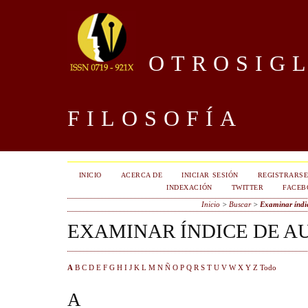
OTROSIGL
FILOSOFÍA
INICIO
ACERCA DE
INICIAR SESIÓN
REGISTRARS
INDEXACIÓN
TWITTER
FACEB
Inicio
>
Buscar
>
Examinar índic
EXAMINAR ÍNDICE DE A
A
B
C
D
E
F
G
H
I
J
K
L
M
N
Ñ
O
P
Q
R
S
T
U
V
W
X
Y
Z
Todo
A