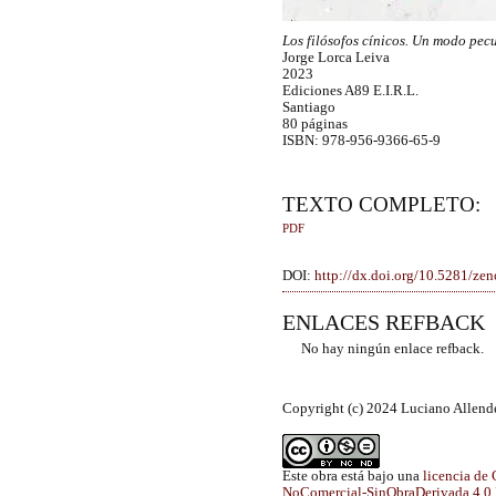
Los filósofos cínicos. Un modo pec
Jorge Lorca Leiva
2023
Ediciones A89 E.I.R.L.
Santiago
80 páginas
ISBN: 978-956-9366-65-9
TEXTO COMPLETO:
PDF
DOI:
http://dx.doi.org/10.5281/z
ENLACES REFBACK
No hay ningún enlace refback.
Copyright (c) 2024 Luciano Allend
Este obra está bajo una
licencia de
NoComercial-SinObraDerivada 4.0 