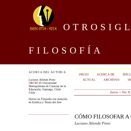
OTROSIGL
FILOSOFÍA
ACERCA DEL AUTOR/A
INICIO
ACERCA DE
INIC
ACTUAL
ARCHIVOS
I
Luciano Allende Pinto
ORCID iD
Universidad
Metropolitana de Ciencias de la
Educación, Santiago, Chile
Inicio
>
Vol. 8
Chile
Doctor en Filosofía con mención
en Estética y Teoría del Arte
CÓMO FILOSOFAR A
Luciano Allende Pinto