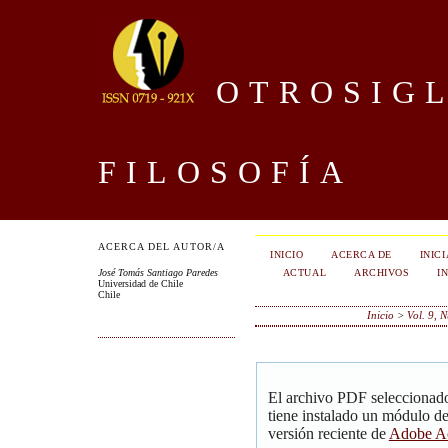
OTROSIGL
FILOSOFÍA
ACERCA DEL AUTOR/A
INICIO
ACERCA DE
INIC
ACTUAL
ARCHIVOS
I
José Tomás Santiago Paredes
Universidad de Chile
Chile
Inicio
>
Vol. 9, 
El archivo PDF seleccionado
tiene instalado un módulo d
versión reciente de
Adobe Ac