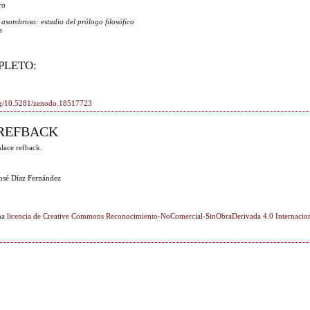
ro
lo asombroso: estudio del prólogo filosófico
a
PLETO:
org/10.5281/zenodo.18517723
REFBACK
lace refback.
osé Díaz Fernández
una
licencia de Creative Commons Reconocimiento-NoComercial-SinObraDerivada 4.0 Internacio