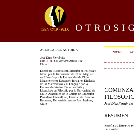
OTROSIG
ACERCA DEL AUTOR/A
INICIO
AC
José Díaz Fernández
ORCID iD
Universidad Arturo Prat
Chile
Doctor en Filosofía con Mención en Política y
Moral por la Universidad de Chile. Magister
en Filosofía por la Universidad de Chile,
Magister (c) en Educación Inicial en Didáctica
de las Matemáticas y el Lenguaje por la
Universidad Andrés Bello de Chile y
COMENZAR
Licenciado en Filosofía por la Universidad de
Chile. Académico de la Carrera de Educación
FILOSÓFI
Parvularia Intercultural, Facultad de Ciencias
Humanas, Universidad Arturo Prat, Iquique,
José Díaz Fernández
Chile.
RESUMEN
Reseña de
Entre lo i
Fernández.