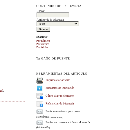
CONTENIDO DE LA REVISTA
Buscar
Ámbito de la búsqueda
Examinar
Por número
Por autor/a
Por título
TAMAÑO DE FUENTE
HERRAMIENTAS DEL ARTÍCULO
Imprima este artículo
Metadatos de indexación
nal
.
Cómo citar un elemento
Referencias de búsqueda
Envíe este artículo por correo
electrónico
(Inicie sesión)
Enviar un correo electrónico al autor/a
(Inicie sesión)