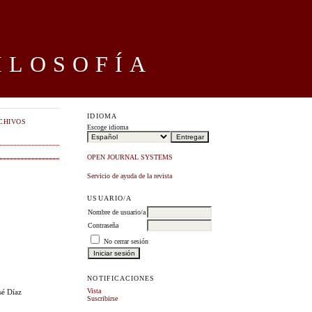
ILOSOFÍA
IDIOMA
CHIVOS
Escoge idioma
OPEN JOURNAL SYSTEMS
Servicio de ayuda de la revista
USUARIO/A
Nombre de usuario/a
Contraseña
No cerrar sesión
NOTIFICACIONES
Vista
sé Díaz
Suscribirse