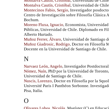
Montalva Cautín, Cristóbal
, Universidad de Chile
Montalva Cautín, Cristóbal
, Universidad de Chile
Montecinos Fabio, Sergio
, Investigador posdocto
Centro de Investigación sobre Filosofía Clásica 
Bochum.
Moreno Fluxa, Ignacio
, Economista, Universidad 
Públicas, Universidad de Chile. Diplomado en F
Alberto Hurtado.
Muñoz Ferrer, Álvaro
, Universidad de Santiago d
Muñoz Giadrosic, Rodrigo
, Doctor en Filosofía M
Docente en la Universidad de Santiago de Chile.
N
Narvaez León, Angelo
, Investigador Postdoctoral
Nómez, Naín
, PhD por la Universidad de Toronto
Universidad de Santiago de Chile.
Nuscis, Lorenzo
, Doctor en Filosofía por la Squo
Université Paris I Panthéon Sorbonne. Investiga
Pisa, Italia.
O
Olivares Lobos, Nicolás
, Magíster (C) en Educac