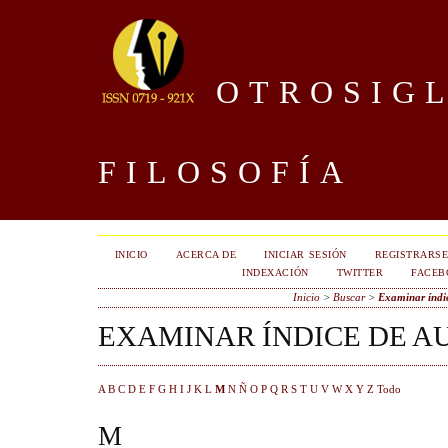
OTROSIGL
FILOSOFÍA
INICIO
ACERCA DE
INICIAR SESIÓN
REGISTRARS
INDEXACIÓN
TWITTER
FACEB
Inicio
>
Buscar
>
Examinar índic
EXAMINAR ÍNDICE DE A
A
B
C
D
E
F
G
H
I
J
K
L
M
N
Ñ
O
P
Q
R
S
T
U
V
W
X
Y
Z
Todo
M