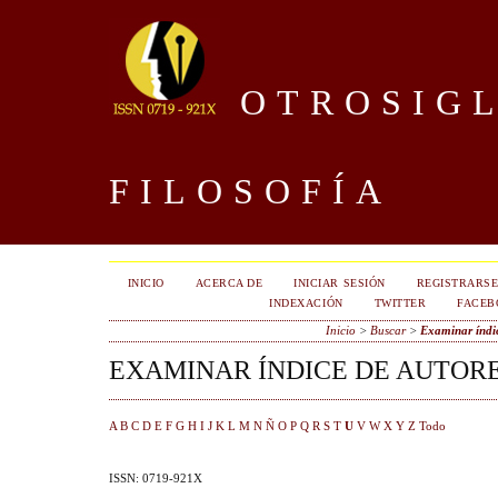
OTROSIGL
FILOSOFÍA
INICIO
ACERCA DE
INICIAR SESIÓN
REGISTRARS
INDEXACIÓN
TWITTER
FACEB
Inicio
>
Buscar
>
Examinar índic
EXAMINAR ÍNDICE DE AUTORE
A
B
C
D
E
F
G
H
I
J
K
L
M
N
Ñ
O
P
Q
R
S
T
U
V
W
X
Y
Z
Todo
ISSN: 0719-921X