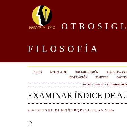
OTROSIGL
FILOSOFÍA
INICIO
ACERCA DE
INICIAR SESIÓN
REGISTRARS
INDEXACIÓN
TWITTER
FACEB
Inicio
>
Buscar
>
Examinar índic
EXAMINAR ÍNDICE DE A
A
B
C
D
E
F
G
H
I
J
K
L
M
N
Ñ
O
P
Q
R
S
T
U
V
W
X
Y
Z
Todo
P