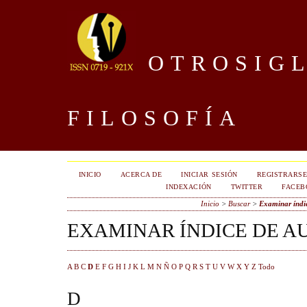
OTROSIGL
FILOSOFÍA
INICIO
ACERCA DE
INICIAR SESIÓN
REGISTRARS
INDEXACIÓN
TWITTER
FACEB
Inicio
>
Buscar
>
Examinar índic
EXAMINAR ÍNDICE DE A
A
B
C
D
E
F
G
H
I
J
K
L
M
N
Ñ
O
P
Q
R
S
T
U
V
W
X
Y
Z
Todo
D