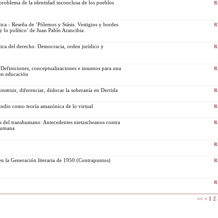
 problema de la identidad inconclusa de los pueblos
R
tica - Reseña de ‘Pólemos y Stásis. Vestigios y bordes
R
 y lo político’ de Juan Pablo Arancibia
ítica del derecho: Democracia, orden jurídico y
R
 Definiciones, conceptualizaciones e insumos para una
R
en educación
onstruir, diferenciar, dislocar la soberanía en Derrida
R
ndio como teoría amazónica de lo virtual
R
os del transhumano: Antecedentes nietzscheanos contra
R
shumana
R
en la Generación literaria de 1950 (Contrapuntos)
R
R
<<
<
1
2