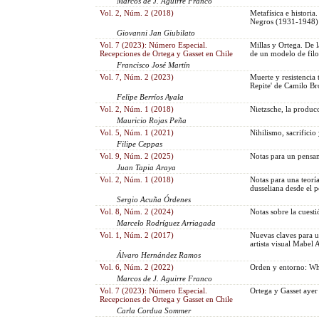
Marcos de J. Aguirre Franco
Vol. 2, Núm. 2 (2018)
Metafísica e histori
Negros (1931-1948)
Giovanni Jan Giubilato
Vol. 7 (2023): Número Especial.
Millas y Ortega. De 
Recepciones de Ortega y Gasset en Chile
de un modelo de filo
Francisco José Martín
Vol. 7, Núm. 2 (2023)
Muerte y resistencia 
Repite' de Camilo B
Felipe Berríos Ayala
Vol. 2, Núm. 1 (2018)
Nietzsche, la produ
Mauricio Rojas Peña
Vol. 5, Núm. 1 (2021)
Nihilismo, sacrificio
Filipe Ceppas
Vol. 9, Núm. 2 (2025)
Notas para un pensam
Juan Tapia Araya
Vol. 2, Núm. 1 (2018)
Notas para una teorí
dusseliana desde el p
Sergio Acuña Órdenes
Vol. 8, Núm. 2 (2024)
Notas sobre la cuesti
Marcelo Rodríguez Arriagada
Vol. 1, Núm. 2 (2017)
Nuevas claves para un
artista visual Mabel 
Álvaro Hernández Ramos
Vol. 6, Núm. 2 (2022)
Orden y entorno: Wh
Marcos de J. Aguirre Franco
Vol. 7 (2023): Número Especial.
Ortega y Gasset ayer
Recepciones de Ortega y Gasset en Chile
Carla Cordua Sommer