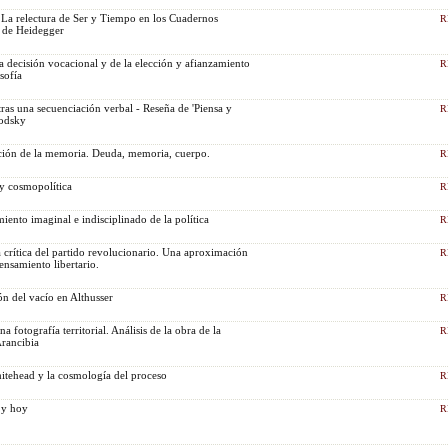
a. La relectura de Ser y Tiempo en los Cuadernos
R
 de Heidegger
la decisión vocacional y de la elección y afianzamiento
R
sofía
tras una secuenciación verbal - Reseña de 'Piensa y
R
rodsky
cción de la memoria. Deuda, memoria, cuerpo.
R
 y cosmopolítica
R
iento imaginal e indisciplinado de la política
R
a crítica del partido revolucionario. Una aproximación
R
ensamiento libertario.
ón del vacío en Althusser
R
a fotografía territorial. Análisis de la obra de la
R
Arancibia
itehead y la cosmología del proceso
R
 y hoy
R