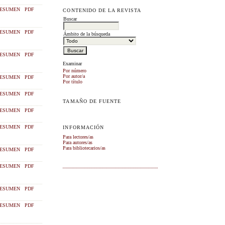
ESUMEN
PDF
CONTENIDO DE LA REVISTA
Buscar
ESUMEN
PDF
Ámbito de la búsqueda
ESUMEN
PDF
Examinar
Por número
Por autor/a
ESUMEN
PDF
Por título
ESUMEN
PDF
TAMAÑO DE FUENTE
ESUMEN
PDF
ESUMEN
PDF
INFORMACIÓN
Para lectores/as
Para autores/as
Para bibliotecarios/as
ESUMEN
PDF
ESUMEN
PDF
ESUMEN
PDF
ESUMEN
PDF