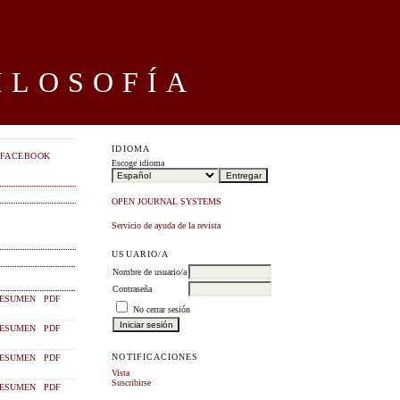
ILOSOFÍA
IDIOMA
FACEBOOK
Escoge idioma
OPEN JOURNAL SYSTEMS
Servicio de ayuda de la revista
USUARIO/A
Nombre de usuario/a
Contraseña
ESUMEN
PDF
No cerrar sesión
ESUMEN
PDF
NOTIFICACIONES
ESUMEN
PDF
Vista
Suscribirse
ESUMEN
PDF