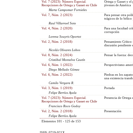
Vol. 7 (2023): Número Especial.
Ortega y Gasset y el
Recepciones de Ortega y Gasset en Chile
jóvenes de América
Marta Campomar Fornieles
Vol. 7, Núm. 2 (2023)
Para pensar otra polí
trágicos de lo bélico
Raul Villarroel Soto
Vol. 4, Núm. 2 (2020)
Para una facultad cr
corrupción
Lorena Souyris Oportot
Vol. 2, Núm. 2 (2018)
Pensamiento Crítico:
discusión pendiente 
Nicolás Olivares Lobos
Vol. 8, Núm. 2 (2024)
Pensar la fuerza: dec
Cristóbal Montalva Cautín
Vol. 6, Núm. 1 (2022)
Perspectivismo ameri
Diego Mellado Gómez
Vol. 6, Núm. 2 (2022)
Piedras en los zapat
una existencia tran
Camilo Vergara R.
Vol. 3, Núm. 1 (2019)
Portada
Felipe Berríos Ayala
Vol. 7 (2023): Número Especial.
Presencia de Ortega 
Recepciones de Ortega y Gasset en Chile
Francisco Roco Godoy
Vol. 2, Núm. 2 (2018)
Presentación
Felipe Berríos Ayala
Elementos 101 - 125 de 153
ISSN: 0719-921X