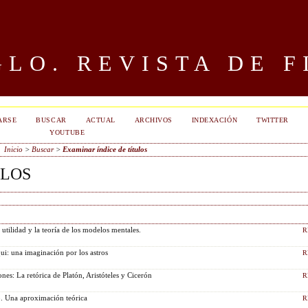
LO. REVISTA DE F
ARSE
BUSCAR
ACTUAL
ARCHIVOS
INDEXACIÓN
TWITTER
YOUTUBE
Inicio
>
Buscar
>
Examinar índice de títulos
ULOS
utilidad y la teoría de los modelos mentales.
R
i: una imaginación por los astros
R
es: La retórica de Platón, Aristóteles y Cicerón
R
o. Una aproximación teórica
R