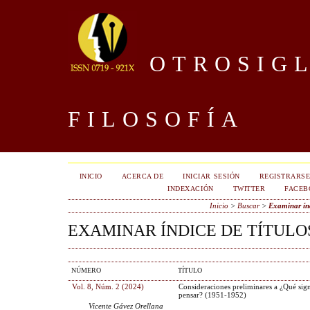
OTROSIGL
FILOSOFÍA
INICIO
ACERCA DE
INICIAR SESIÓN
REGISTRARS
INDEXACIÓN
TWITTER
FACEB
Inicio
>
Buscar
>
Examinar índ
EXAMINAR ÍNDICE DE TÍTULO
NÚMERO
TÍTULO
Vol. 8, Núm. 2 (2024)
Consideraciones preliminares a ¿Qué sign
pensar? (1951-1952)
Vicente Gávez Orellana