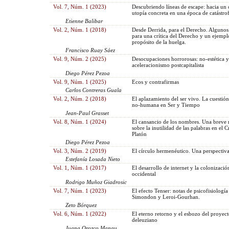
Vol. 7, Núm. 1 (2023)
Descubriendo líneas de escape: hacia un
utopía concreta en una época de catástro
Etienne Balibar
Vol. 2, Núm. 1 (2018)
Desde Derrida, para el Derecho. Alguno
para una crítica del Derecho y un ejempl
propósito de la huelga.
Francisco Ruay Sáez
Vol. 9, Núm. 2 (2025)
Desocupaciones horrorosas: no-estética y
aceleracionismo postcapitalista
Diego Pérez Pezoa
Vol. 9, Núm. 1 (2025)
Ecos y contrafirmas
Carlos Contreras Guala
Vol. 2, Núm. 2 (2018)
El aplazamiento del ser vivo. La cuestión
no-humana en Ser y Tiempo
Jean-Paul Grasset
Vol. 8, Núm. 1 (2024)
El cansancio de los nombres. Una breve 
sobre la inutilidad de las palabras en el C
Platón
Diego Pérez Pezoa
Vol. 3, Núm. 2 (2019)
El círculo hermenéutico. Una perspectiva 
Estefanía Losada Nieto
Vol. 1, Núm. 1 (2017)
El desarrollo de internet y la colonizació
occidental
Rodrigo Muñoz Giadrosic
Vol. 7, Núm. 1 (2023)
El efecto Tenser: notas de psicofisiología
Simondon y Leroi-Gourhan.
Zeto Bórquez
Vol. 6, Núm. 1 (2022)
El eterno retorno y el esbozo del proyect
deleuziano
Juana Orozco Mangu