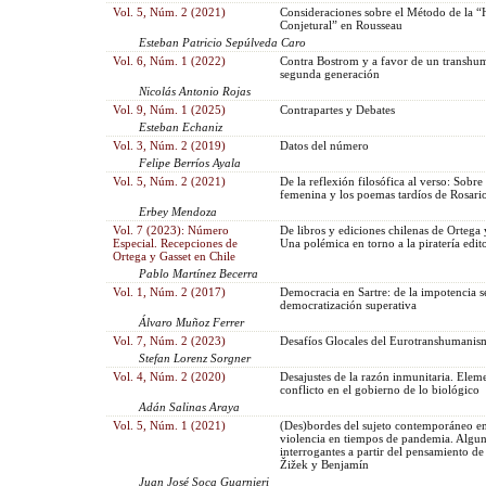
Vol. 5, Núm. 2 (2021)
Consideraciones sobre el Método de la “H
Conjetural” en Rousseau
Esteban Patricio Sepúlveda Caro
Vol. 6, Núm. 1 (2022)
Contra Bostrom y a favor de un transhu
segunda generación
Nicolás Antonio Rojas
Vol. 9, Núm. 1 (2025)
Contrapartes y Debates
Esteban Echaniz
Vol. 3, Núm. 2 (2019)
Datos del número
Felipe Berríos Ayala
Vol. 5, Núm. 2 (2021)
De la reflexión filosófica al verso: Sobre
femenina y los poemas tardíos de Rosario
Erbey Mendoza
Vol. 7 (2023): Número
De libros y ediciones chilenas de Ortega 
Especial. Recepciones de
Una polémica en torno a la piratería edito
Ortega y Gasset en Chile
Pablo Martínez Becerra
Vol. 1, Núm. 2 (2017)
Democracia en Sartre: de la impotencia se
democratización superativa
Álvaro Muñoz Ferrer
Vol. 7, Núm. 2 (2023)
Desafíos Glocales del Eurotranshumanis
Stefan Lorenz Sorgner
Vol. 4, Núm. 2 (2020)
Desajustes de la razón inmunitaria. Elem
conflicto en el gobierno de lo biológico
Adán Salinas Araya
Vol. 5, Núm. 1 (2021)
(Des)bordes del sujeto contemporáneo en
violencia en tiempos de pandemia. Algun
interrogantes a partir del pensamiento de
Žižek y Benjamín
Juan José Soca Guarnieri